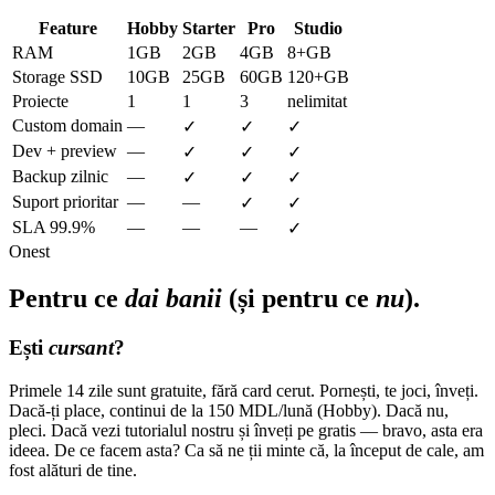
Feature
Hobby
Starter
Pro
Studio
RAM
1GB
2GB
4GB
8+GB
Storage SSD
10GB
25GB
60GB
120+GB
Proiecte
1
1
3
nelimitat
Custom domain
—
✓
✓
✓
Dev + preview
—
✓
✓
✓
Backup zilnic
—
✓
✓
✓
Suport prioritar
—
—
✓
✓
SLA 99.9%
—
—
—
✓
Onest
Pentru ce
dai banii
(și pentru ce
nu
).
Ești
cursant
?
Primele 14 zile sunt gratuite, fără card cerut. Pornești, te joci, înveți.
Dacă-ți place, continui de la 150 MDL/lună (Hobby). Dacă nu,
pleci. Dacă vezi tutorialul nostru și înveți pe gratis — bravo, asta era
ideea. De ce facem asta? Ca să ne ții minte că, la început de cale, am
fost alături de tine.
Vezi planurile