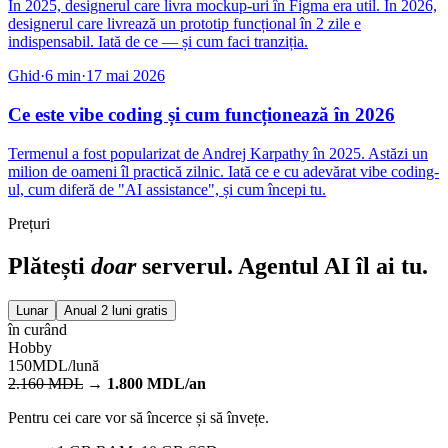
designerul care livrează un prototip funcțional în 2 zile e
indispensabil. Iată de ce — și cum faci tranziția.
Ghid
·
6
min
·
17 mai 2026
Ce este vibe coding și cum funcționează în 2026
Termenul a fost popularizat de Andrej Karpathy în 2025. Astăzi un
milion de oameni îl practică zilnic. Iată ce e cu adevărat vibe coding-
ul, cum diferă de "AI assistance", și cum începi tu.
Prețuri
Plătești
doar
serverul. Agentul AI îl ai tu.
Lunar
Anual
2 luni gratis
în curând
Hobby
150
MDL/lună
2.160
MDL
→
1.800
MDL/an
Pentru cei care vor să încerce și să învețe.
+
1 GB RAM, 10 GB SSD