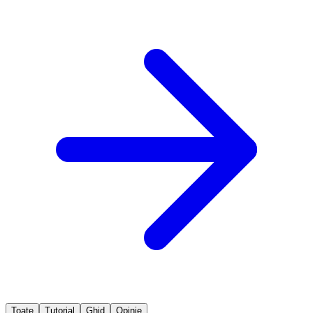
Toate
Tutorial
Ghid
Opinie
featured
Opinie
·
5
min
·
30 aprilie 2026