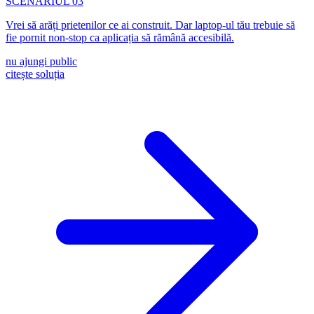
Vrei să arăți prietenilor ce ai construit. Dar laptop-ul tău trebuie să
fie pornit non-stop ca aplicația să rămână accesibilă.
nu ajungi public
citește soluția