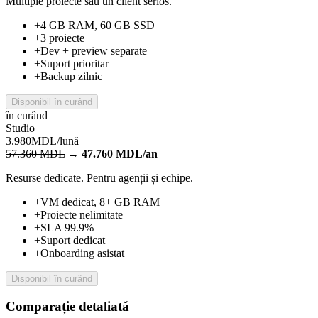
+
4 GB RAM, 60 GB SSD
+
3 proiecte
+
Dev + preview separate
+
Suport prioritar
+
Backup zilnic
Disponibil în curând
în curând
Studio
3.980
MDL/lună
57.360
MDL
→
47.760
MDL/an
Resurse dedicate. Pentru agenții și echipe.
+
VM dedicat, 8+ GB RAM
+
Proiecte nelimitate
+
SLA 99.9%
+
Suport dedicat
+
Onboarding asistat
Disponibil în curând
Comparație detaliată