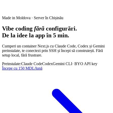
Made in Moldova · Server în Chișinău
Vibe coding
fără
configurări
.
De la idee la app în 5 min.
Cumperi un container Next.js cu Claude Code, Codex și Gemini
preinstalate, te conectezi prin SSH și începi să construiești. Fără
setup local, fără frustrare.
Preinstalate:
Claude Code
Codex
Gemini CLI
· BYO API key
Începe cu
150
MDL/lună