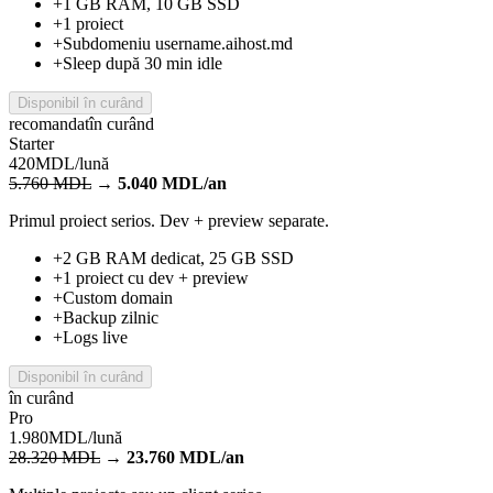
+
1 proiect
+
Subdomeniu username.aihost.md
+
Sleep după 30 min idle
Disponibil în curând
recomandat
în curând
Starter
420
MDL/lună
5.760
MDL
→
5.040
MDL/an
Primul proiect serios. Dev + preview separate.
+
2 GB RAM dedicat, 25 GB SSD
+
1 proiect cu dev + preview
+
Custom domain
+
Backup zilnic
+
Logs live
Disponibil în curând
în curând
Pro
1.980
MDL/lună
28.320
MDL
→
23.760
MDL/an
Multiple proiecte sau un client serios.