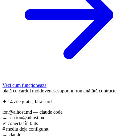
Vezi cum funcționează
plată cu cardul moldovenesc
suport în română
fără contracte
✦ 14 zile gratis, fără card
ion@aihost.md — claude code
→
ssh ion@aihost.md
✓ conectat în 0.4s
# mediu deja configurat
→
claude