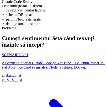
Claude Code Ready
›
construiește-mi un s
✓ schema DB creată
✓ pagini Next.js generate
✓ deploy:
ion.aihost.md
Problema
Cunoști sentimentul ăsta când
renunți
înainte să începi?
SCENARIUL 01
Ai văzut un tutorial Claude Code pe YouTube. Te-ai entuziasmat. Ai
stat 3 ore încercând să instalezi Node, Postgres, Docker.
ai abandonat
citește soluția