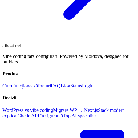
aihost
.md
Vibe coding fără configurări. Powered by Moldova, designed for
builders.
Produs
Cum funcționează
Prețuri
FAQ
Blog
Status
Login
Decizii
WordPress vs vibe coding
Migrare WP → Next.js
Stack modern
explicat
Cheile API în siguranță
Top AI specialists