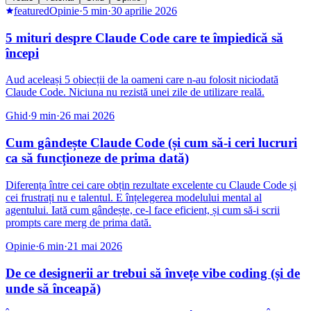
5 mituri despre Claude Code care te împiedică să
începi
Aud aceleași 5 obiecții de la oameni care n-au folosit niciodată
Claude Code. Niciuna nu rezistă unei zile de utilizare reală.
Ghid
·
9
min
·
26 mai 2026
Cum gândește Claude Code (și cum să-i ceri lucruri
ca să funcționeze de prima dată)
Diferența între cei care obțin rezultate excelente cu Claude Code și
cei frustrați nu e talentul. E înțelegerea modelului mental al
agentului. Iată cum gândește, ce-l face eficient, și cum să-i scrii
prompts care merg de prima dată.
Opinie
·
6
min
·
21 mai 2026
De ce designerii ar trebui să învețe vibe coding (și de
unde să înceapă)
În 2025, designerul care livra mockup-uri în Figma era util. În 2026,