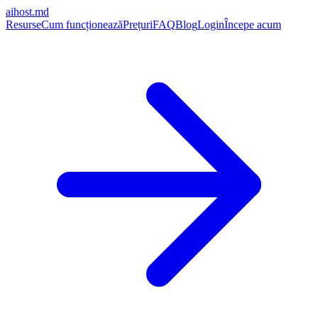
aihost
.md
Resurse
Cum funcționează
Prețuri
FAQ
Blog
Login
Începe acum