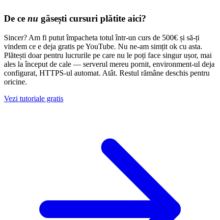
De ce
nu
găsești cursuri plătite aici?
Sincer? Am fi putut împacheta totul într-un curs de 500€ și să-ți
vindem ce e deja gratis pe YouTube. Nu ne-am simțit ok cu asta.
Plătești doar pentru lucrurile pe care nu le poți face singur ușor, mai
ales la început de cale — serverul mereu pornit, environment-ul deja
configurat, HTTPS-ul automat. Atât. Restul rămâne deschis pentru
oricine.
Vezi tutoriale gratis