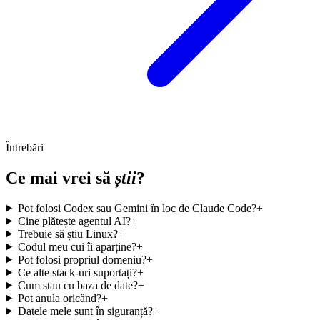
Întrebări
Ce mai vrei să
știi
?
Pot folosi Codex sau Gemini în loc de Claude Code?
+
Cine plătește agentul AI?
+
Trebuie să știu Linux?
+
Codul meu cui îi aparține?
+
Pot folosi propriul domeniu?
+
Ce alte stack-uri suportați?
+
Cum stau cu baza de date?
+
Pot anula oricând?
+
Datele mele sunt în siguranță?
+
Pot face upgrade între planuri?
+