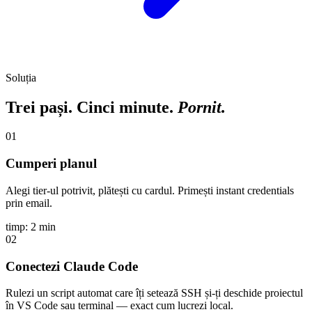
Soluția
Trei pași. Cinci minute.
Pornit.
01
Cumperi planul
Alegi tier-ul potrivit, plătești cu cardul. Primești instant credentials
prin email.
timp: 2 min
02
Conectezi Claude Code
Rulezi un script automat care îți setează SSH și-ți deschide proiectul
în VS Code sau terminal — exact cum lucrezi local.