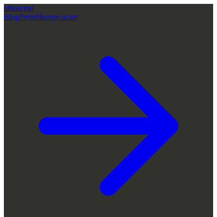
aihost
.md
Blog
Prețuri
Începe acum