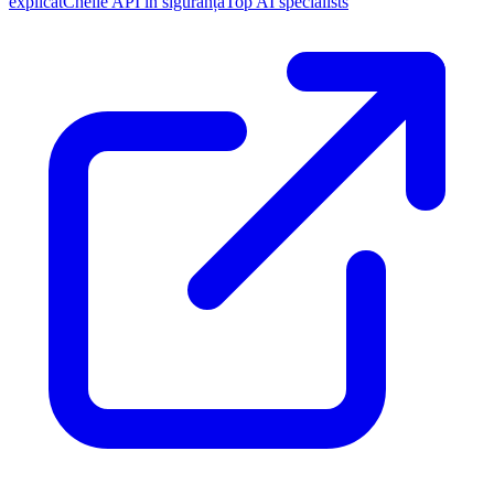
explicat
Cheile API în siguranță
Top AI specialists