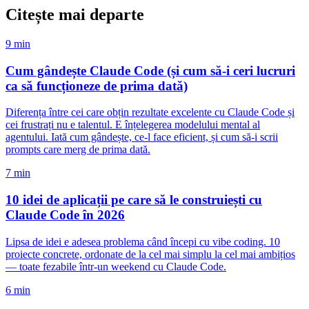
Citește mai departe
9
min
Cum gândește Claude Code (și cum să-i ceri lucruri
ca să funcționeze de prima dată)
Diferența între cei care obțin rezultate excelente cu Claude Code și
cei frustrați nu e talentul. E înțelegerea modelului mental al
agentului. Iată cum gândește, ce-l face eficient, și cum să-i scrii
prompts care merg de prima dată.
7
min
10 idei de aplicații pe care să le construiești cu
Claude Code în 2026
Lipsa de idei e adesea problema când începi cu vibe coding. 10
proiecte concrete, ordonate de la cel mai simplu la cel mai ambițios
— toate fezabile într-un weekend cu Claude Code.
6
min