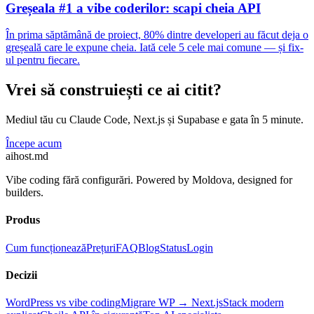
Greșeala #1 a vibe coderilor: scapi cheia API
În prima săptămână de proiect, 80% dintre developeri au făcut deja o
greșeală care le expune cheia. Iată cele 5 cele mai comune — și fix-
ul pentru fiecare.
Vrei să construiești ce ai citit?
Mediul tău cu Claude Code, Next.js și Supabase e gata în 5 minute.
Începe acum
aihost
.md
Vibe coding fără configurări. Powered by Moldova, designed for
builders.
Produs
Cum funcționează
Prețuri
FAQ
Blog
Status
Login
Decizii
WordPress vs vibe coding
Migrare WP → Next.js
Stack modern