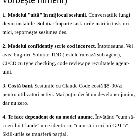
1. Modelul "uită" în mijlocul sesiunii.
Conversațiile lungi
devin instabile. Soluția: împarte task-urile mari în task-uri
mici, repornește sesiunea des.
2. Modelul confidently scrie cod incorect.
Întotdeauna. Vei
avea bug-uri. Soluția: TDD (testele rulează sub agent),
CI/CD cu type checking, code review pe rezultatele agent-
ului.
3. Costă bani.
Sesiunile cu Claude Code costă $5-30/zi
pentru utilizatori activi. Mai puțin decât un developer junior,
dar nu zero.
4. Te face dependent de un model anume.
Învățând "cum să-
i ceri lui Claude" nu e identic cu "cum să-i ceri lui GPT-5".
Skill-urile se transferă parțial.