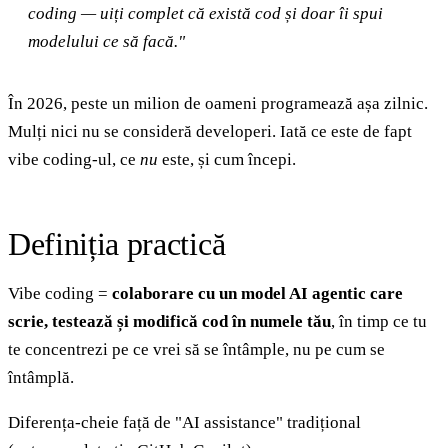
coding — uiți complet că există cod și doar îi spui
modelului ce să facă."
În 2026, peste un milion de oameni programează așa zilnic.
Mulți nici nu se consideră developeri. Iată ce este de fapt
vibe coding-ul, ce
nu
este, și cum începi.
Definiția practică
Vibe coding =
colaborare cu un model AI agentic care
scrie, testează și modifică cod în numele tău
, în timp ce tu
te concentrezi pe ce vrei să se întâmple, nu pe cum se
întâmplă.
Diferența-cheie față de "AI assistance" tradițional