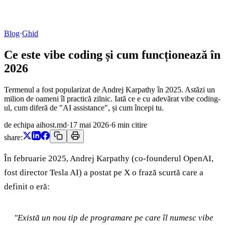
Blog
·
Ghid
Ce este vibe coding și cum funcționează în
2026
Termenul a fost popularizat de Andrej Karpathy în 2025. Astăzi un
milion de oameni îl practică zilnic. Iată ce e cu adevărat vibe coding-
ul, cum diferă de "AI assistance", și cum începi tu.
de echipa aihost.md
·
17 mai 2026
·
6
min citire
share:
În februarie 2025, Andrej Karpathy (co-founderul OpenAI,
fost director Tesla AI) a postat pe X o frază scurtă care a
definit o eră:
"Există un nou tip de programare pe care îl numesc vibe