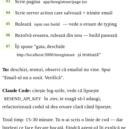
Scrie pagina
app/inregistrare/page.tsx
Scrie server action care salvează + trimite email
Rulează
— vede o eroare de typing
npm run build
Rezolvă eroarea, rulează din nou — build pasează
Îți spune "gata, deschide
și testează"
http://localhost:3000/inregistrare
Tu:
deschizi, testezi, observi că emailul nu vine. Spui
"Email-ul nu a sosit. Verifică".
Claude Code:
citește log-urile, vede că lipsește
în .env, te roagă să-l adaugi,
RESEND_API_KEY
refactorizează codul să dea eroare clară când lipsește.
Total timp: 15-30 minute. Tu n-ai scris o linie de cod — dar
înțelegi ce face fiecare bucată, fiindcă agent-ul îți explică pe