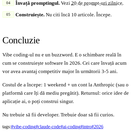
Învață promptingul.
Vezi
20 de prompt-uri zilnice
.
Construiește.
Nu citi încă 10 articole. Începe.
Concluzie
Vibe coding-ul nu e un buzzword. E o schimbare reală în
cum se construiește software în 2026. Cei care învață acum
vor avea avantaj competitiv major în următorii 3-5 ani.
Costul de a începe: 1 weekend + un cont la Anthropic (sau o
platformă care îți dă mediu pregătit). Returnul: orice idee de
aplicație ai, o poți construi singur.
Nu trebuie să fii developer. Trebuie doar să fii curios.
tags:
#
vibe-coding
#
claude-code
#
ai-coding
#
intro
#
2026