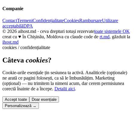
Companie
Contact
Termeni
Confidențialitate
Cookies
Rambursare
Utilizare
acceptabilă
DPA
© 2026
aihost.md
· ceva drepturi totuși rezervate
toate sistemele OK
creat cu
♥
în Chișinău, Moldova cu claude code de
rt.md
, găzduit la
ihost.md
cookies / confidențialitate
Câteva
cookies
?
Cookie-urile esențiale țin sesiunea ta activă. Analiticele (opționale)
ne arată ce pagini folosești, ca să le îmbunătățim. Marketing
(opțional) — nu trimitem la nimeni acum, dar cerem permisiunea
corectă înainte de a începe.
Detalii aici
.
Accept toate
Doar esențiale
Personalizează →