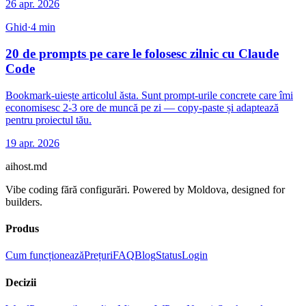
26 apr. 2026
Ghid
·
4
min
20 de prompts pe care le folosesc zilnic cu Claude
Code
Bookmark-uiește articolul ăsta. Sunt prompt-urile concrete care îmi
economisesc 2-3 ore de muncă pe zi — copy-paste și adaptează
pentru proiectul tău.
19 apr. 2026
aihost
.md
Vibe coding fără configurări. Powered by Moldova, designed for
builders.
Produs
Cum funcționează
Prețuri
FAQ
Blog
Status
Login
Decizii