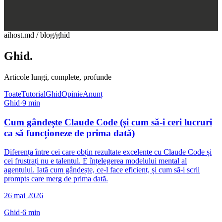
aihost.md / blog
/
ghid
Ghid
.
Articole lungi, complete, profunde
Toate
Tutorial
Ghid
Opinie
Anunț
Ghid
·
9
min
Cum gândește Claude Code (și cum să-i ceri lucruri
ca să funcționeze de prima dată)
Diferența între cei care obțin rezultate excelente cu Claude Code și
cei frustrați nu e talentul. E înțelegerea modelului mental al
agentului. Iată cum gândește, ce-l face eficient, și cum să-i scrii
prompts care merg de prima dată.
26 mai 2026
Ghid
·
6
min