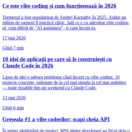
Ce este vibe coding și cum funcționează în 2026
Termenul a fost popularizat de Andrej Karpathy în 2025. Astăzi un
milion de oameni îl practică zilnic. Iată ce e cu adevărat vibe coding-
ul, cum diferă de "AI assistance", și cum începi tu.
17 mai 2026
Ghid
·
7
min
10 idei de aplicații pe care să le construiești cu
Claude Code în 2026
Lipsa de idei e adesea problema când începi cu vibe coding. 10
proiecte concrete, ordonate de la cel mai simplu la cel mai ambițios
— toate fezabile într-un weekend cu Claude Code.
13 mai 2026
Ghid
·
6
min
Greșeala #1 a vibe coderilor: scapi cheia API
În prima săptămână de proiect, 80% dintre developeri au făcut deja o