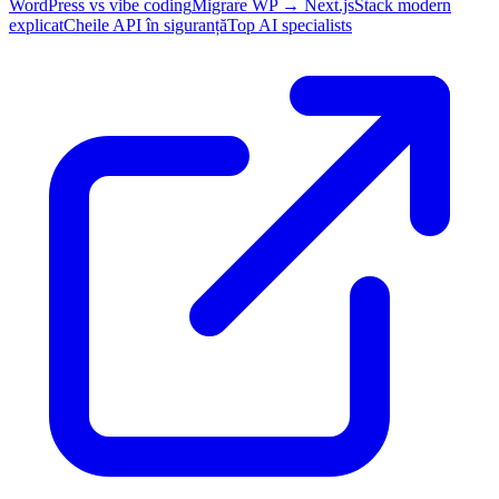
WordPress vs vibe coding
Migrare WP → Next.js
Stack modern
explicat
Cheile API în siguranță
Top AI specialists