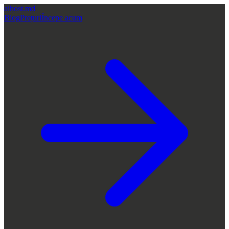
aihost
.md
Blog
Prețuri
Începe acum