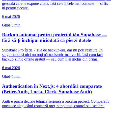
greșeală care le expune cheia. Iată cele 5 cele mai comune — și fix-
ul pentru fiecare.
6 mai 2026
Ghid
·
5
min
Backup automat pentru proiectul tău Supabase —
fără să-ți închipui niciodată că pierzi datele
Supabase Pro îți dă 7 zile de backup-uri, dar nu poți restaura un
singur tabel și nici nu poți păstra istoric mai vechi. Iată cum faci
backup zilnic offsite gratuit — sau cum îl ai inclus din prima.
6 mai 2026
Ghid
·
4
min
Authentication în Next.js: 4 abordări comparate
(Better-Auth, Lucia, Clerk, Supabase Auth)
Auth e prima decizie tehnică serioasă a oricărui proiect. Comparativ
onest: ce alegi când contează preț, simplitate, control sau scalare.