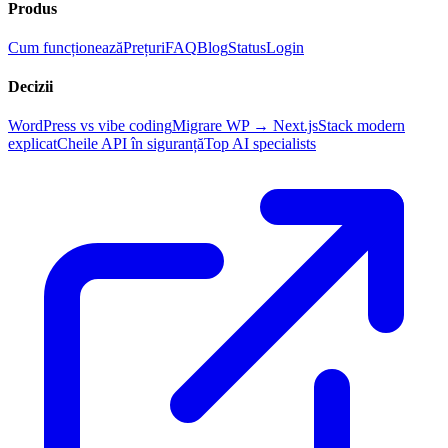
Produs
Cum funcționează
Prețuri
FAQ
Blog
Status
Login
Decizii
WordPress vs vibe coding
Migrare WP → Next.js
Stack modern
explicat
Cheile API în siguranță
Top AI specialists