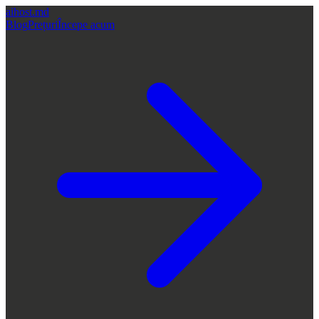
aihost
.md
Blog
Prețuri
Începe acum