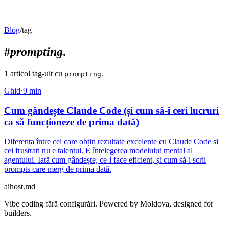
Blog
/
tag
#
prompting
.
1
articol
tag-uit
cu
.
prompting
Ghid
·
9
min
Cum gândește Claude Code (și cum să-i ceri lucruri
ca să funcționeze de prima dată)
Diferența între cei care obțin rezultate excelente cu Claude Code și
cei frustrați nu e talentul. E înțelegerea modelului mental al
agentului. Iată cum gândește, ce-l face eficient, și cum să-i scrii
prompts care merg de prima dată.
aihost
.md
Vibe coding fără configurări. Powered by Moldova, designed for
builders.