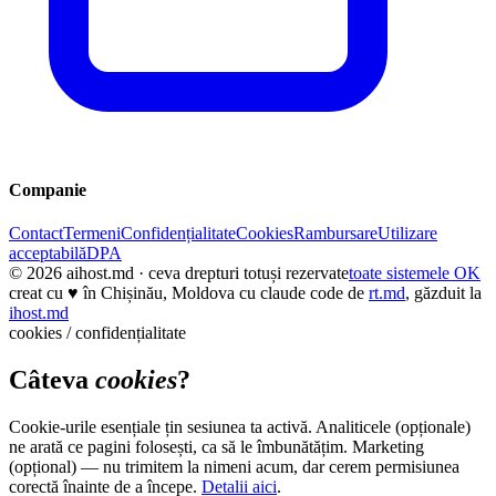
Companie
Contact
Termeni
Confidențialitate
Cookies
Rambursare
Utilizare
acceptabilă
DPA
© 2026
aihost.md
· ceva drepturi totuși rezervate
toate sistemele OK
creat cu
♥
în Chișinău, Moldova cu claude code de
rt.md
, găzduit la
ihost.md
cookies / confidențialitate
Câteva
cookies
?
Cookie-urile esențiale țin sesiunea ta activă. Analiticele (opționale)
ne arată ce pagini folosești, ca să le îmbunătățim. Marketing
(opțional) — nu trimitem la nimeni acum, dar cerem permisiunea
corectă înainte de a începe.
Detalii aici
.