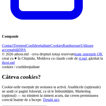
Companie
Contact
Termeni
Confidențialitate
Cookies
Rambursare
Utilizare
acceptabilă
DPA
© 2026
aihost.md
· ceva drepturi totuși rezervate
toate sistemele OK
creat cu
♥
în Chișinău, Moldova cu claude code de
rt.md
, găzduit la
ihost.md
cookies / confidențialitate
Câteva
cookies
?
Cookie-urile esențiale țin sesiunea ta activă. Analiticele (opționale)
ne arată ce pagini folosești, ca să le îmbunătățim. Marketing
(opțional) — nu trimitem la nimeni acum, dar cerem permisiunea
corectă înainte de a începe.
Detalii aici
.