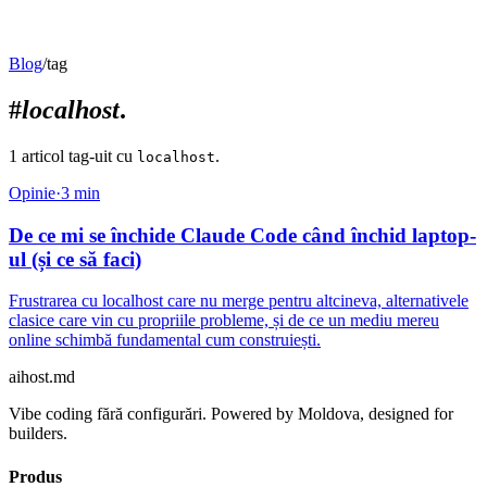
Blog
/
tag
#
localhost
.
1
articol
tag-uit
cu
.
localhost
Opinie
·
3
min
De ce mi se închide Claude Code când închid laptop-
ul (și ce să faci)
Frustrarea cu localhost care nu merge pentru altcineva, alternativele
clasice care vin cu propriile probleme, și de ce un mediu mereu
online schimbă fundamental cum construiești.
aihost
.md
Vibe coding fără configurări. Powered by Moldova, designed for
builders.
Produs