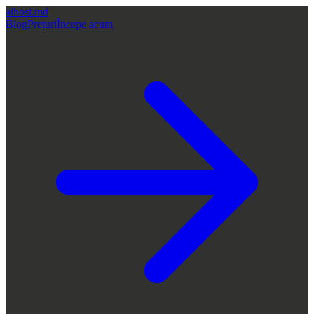
aihost
.md
Blog
Prețuri
Începe acum