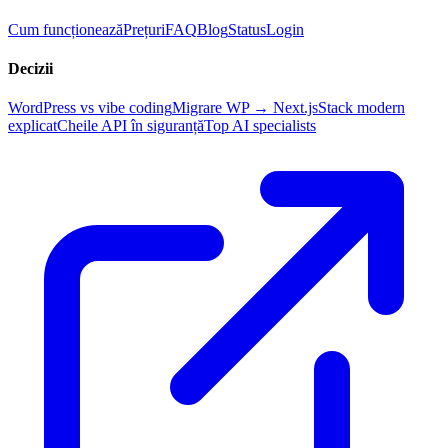
Cum funcționează
Prețuri
FAQ
Blog
Status
Login
Decizii
WordPress vs vibe coding
Migrare WP → Next.js
Stack modern
explicat
Cheile API în siguranță
Top AI specialists