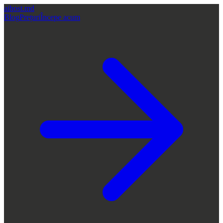
aihost
.md
Blog
Prețuri
Începe acum