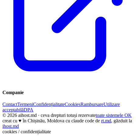
Companie
Contact
Termeni
Confidențialitate
Cookies
Rambursare
Utilizare
acceptabilă
DPA
© 2026
aihost.md
· ceva drepturi totuși rezervate
toate sistemele OK
creat cu
♥
în Chișinău, Moldova cu claude code de
rt.md
, găzduit la
ihost.md
cookies / confidențialitate