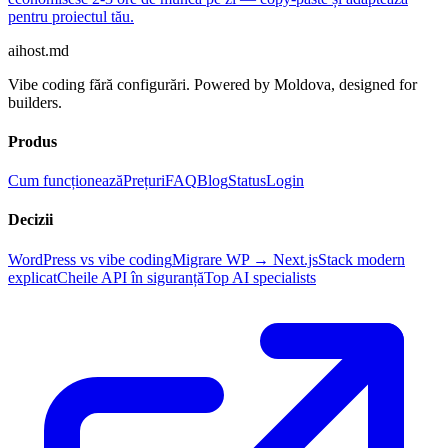
pentru proiectul tău.
aihost
.md
Vibe coding fără configurări. Powered by Moldova, designed for
builders.
Produs
Cum funcționează
Prețuri
FAQ
Blog
Status
Login
Decizii
WordPress vs vibe coding
Migrare WP → Next.js
Stack modern
explicat
Cheile API în siguranță
Top AI specialists