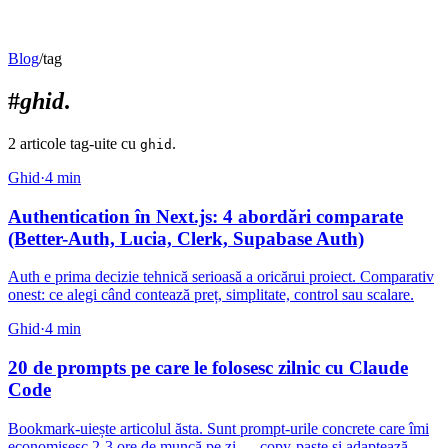
Blog
/
tag
#
ghid
.
2
articol
e
tag-uit
e
cu
.
ghid
Ghid
·
4
min
Authentication în Next.js: 4 abordări comparate
(Better-Auth, Lucia, Clerk, Supabase Auth)
Auth e prima decizie tehnică serioasă a oricărui proiect. Comparativ
onest: ce alegi când contează preț, simplitate, control sau scalare.
Ghid
·
4
min
20 de prompts pe care le folosesc zilnic cu Claude
Code
Bookmark-uiește articolul ăsta. Sunt prompt-urile concrete care îmi
economisesc 2-3 ore de muncă pe zi — copy-paste și adaptează