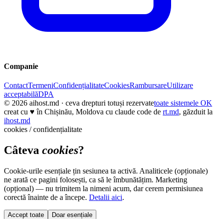
Companie
Contact
Termeni
Confidențialitate
Cookies
Rambursare
Utilizare
acceptabilă
DPA
© 2026
aihost.md
· ceva drepturi totuși rezervate
toate sistemele OK
creat cu
♥
în Chișinău, Moldova cu claude code de
rt.md
, găzduit la
ihost.md
cookies / confidențialitate
Câteva
cookies
?
Cookie-urile esențiale țin sesiunea ta activă. Analiticele (opționale)
ne arată ce pagini folosești, ca să le îmbunătățim. Marketing
(opțional) — nu trimitem la nimeni acum, dar cerem permisiunea
corectă înainte de a începe.
Detalii aici
.
Accept toate
Doar esențiale