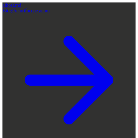
aihost
.md
Blog
Prețuri
Începe acum