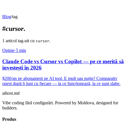
Blog
/
tag
#
cursor
.
1
articol
tag-uit
cu
.
cursor
Opinie
·
5
min
Claude Code vs Cursor vs Copilot — pe ce merită să
investești în 2026
$200/an pe abonament pe AI tool. E mult sau puțin? Comparativ
onest după 6 luni cu fiecare — la ce funcționează, la ce sunt slabe.
aihost
.md
Vibe coding fără configurări. Powered by Moldova, designed for
builders.
Produs