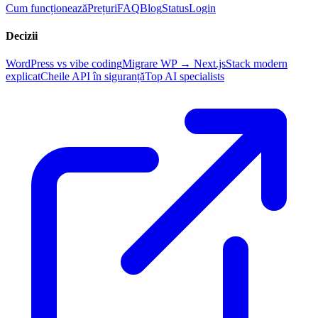
Cum funcționează
Prețuri
FAQ
Blog
Status
Login
Decizii
WordPress vs vibe coding
Migrare WP → Next.js
Stack modern
explicat
Cheile API în siguranță
Top AI specialists