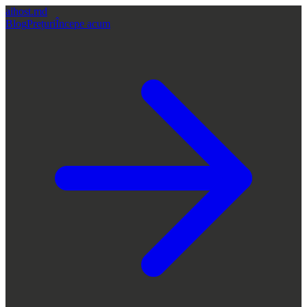
aihost
.md
Blog
Prețuri
Începe acum