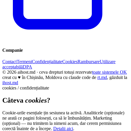
Companie
Contact
Termeni
Confidențialitate
Cookies
Rambursare
Utilizare
acceptabilă
DPA
© 2026
aihost.md
· ceva drepturi totuși rezervate
toate sistemele OK
creat cu
♥
în Chișinău, Moldova cu claude code de
rt.md
, găzduit la
ihost.md
cookies / confidențialitate
Câteva
cookies
?
Cookie-urile esențiale țin sesiunea ta activă. Analiticele (opționale)
ne arată ce pagini folosești, ca să le îmbunătățim. Marketing
(opțional) — nu trimitem la nimeni acum, dar cerem permisiunea
corectă înainte de a începe.
Detalii aici
.