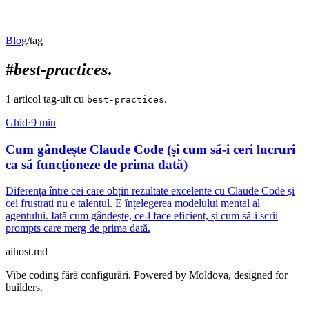
Blog
/
tag
#
best-practices
.
1
articol
tag-uit
cu
.
best-practices
Ghid
·
9
min
Cum gândește Claude Code (și cum să-i ceri lucruri
ca să funcționeze de prima dată)
Diferența între cei care obțin rezultate excelente cu Claude Code și
cei frustrați nu e talentul. E înțelegerea modelului mental al
agentului. Iată cum gândește, ce-l face eficient, și cum să-i scrii
prompts care merg de prima dată.
aihost
.md
Vibe coding fără configurări. Powered by Moldova, designed for
builders.