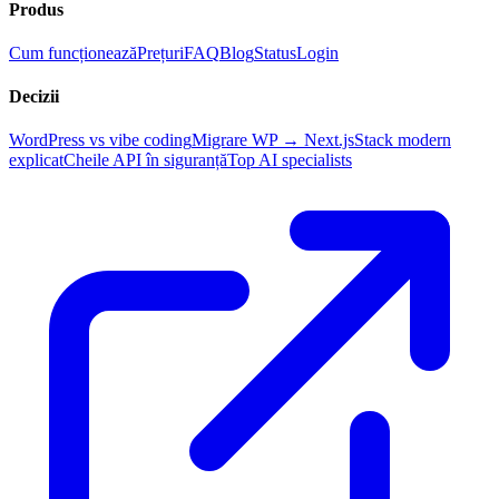
Produs
Cum funcționează
Prețuri
FAQ
Blog
Status
Login
Decizii
WordPress vs vibe coding
Migrare WP → Next.js
Stack modern
explicat
Cheile API în siguranță
Top AI specialists